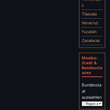
s
Tlaxcala
Veracruz
Yucatán
Zacatecas
Mexiko-
Stadt &
Bundessta
aten
Bundessta
at
auswählen