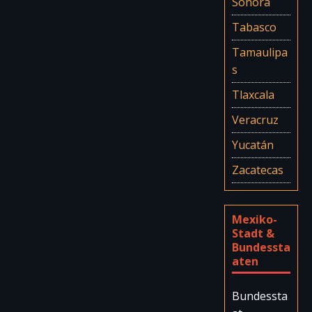
Sonora
Tabasco
Tamaulipa
s
Tlaxcala
Veracruz
Yucatán
Zacatecas
Mexiko-
Stadt &
Bundessta
aten
Bundessta