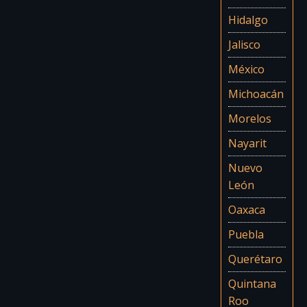
Hidalgo
Jalisco
México
Michoacán
Morelos
Nayarit
Nuevo
León
Oaxaca
Puebla
Querétaro
Quintana
Roo