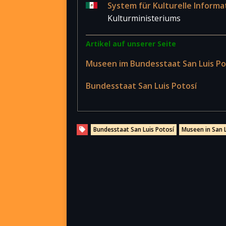
System für Kulturelle Informa
Kulturministeriums
Artikel auf unserer Seite
Museen im Bundesstaat San Luis Po
Bundesstaat San Luis Potosí
Bundesstaat San Luis Potosí
Museen in San L