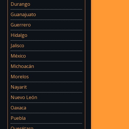
Durango
Guanajuato
Guerrero
Hidalgo
Jalisco
México
Michoacán
Morelos
Nayarit
Nuevo León
Oaxaca
Puebla
Querétaro