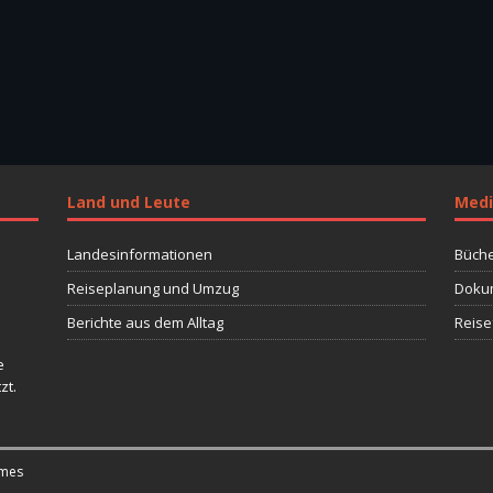
Land und Leute
Medi
Landesinformationen
Büche
Reiseplanung und Umzug
Dokum
Berichte aus dem Alltag
Reise
e
zt.
mes