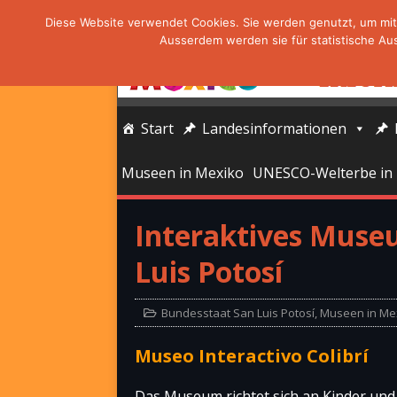
Diese Website verwendet Cookies. Sie werden genutzt, um mit 
Ausserdem werden sie für statistische Au
Start
Landesinformationen
Museen in Mexiko
UNESCO-Welterbe in
Interaktives Museu
Luis Potosí
Bundesstaat San Luis Potosí
,
Museen in Me
Museo Interactivo Colibrí
Das Museum richtet sich an Kinder und J