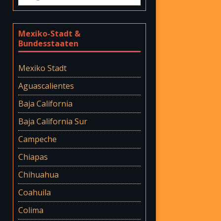
Mexiko-Stadt &
Bundesstaaten
Mexiko Stadt
Aguascalientes
Baja California
Baja California Sur
Campeche
Chiapas
Chihuahua
Coahuila
Colima