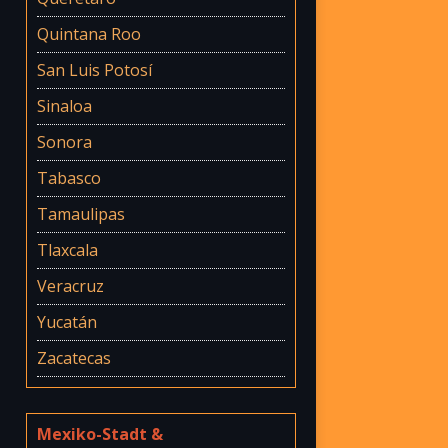
Quintana Roo
San Luis Potosí
Sinaloa
Sonora
Tabasco
Tamaulipas
Tlaxcala
Veracruz
Yucatán
Zacatecas
Mexiko-Stadt &