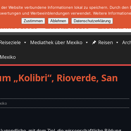
der Website verbundene Informationen lokal zu speichern. Durch den Ei
swertungen und Werbeeinblendungen verwendet. Weitere Informationen
Zustimmen
Ablehnen
Datenschutzerklärung
Reiseziele
Mediathek über Mexiko
Reisen
Arc
 Mexiko
m „Kolibri“, Rioverde, San
xiko
ugendliche, mit dem Ziel, die wissenschaftliche Bildung,