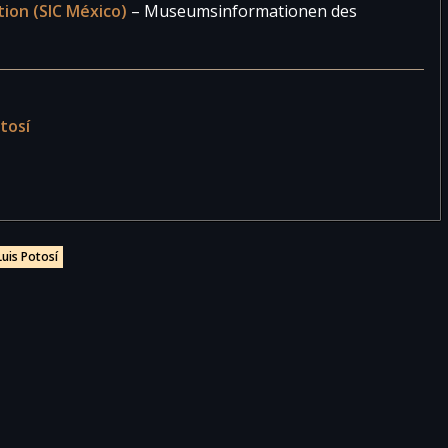
tion (SIC México)
– Museumsinformationen des
tosí
uis Potosí