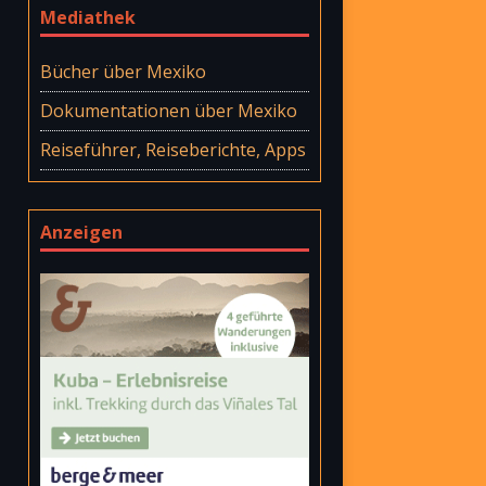
Mediathek
Bücher über Mexiko
Dokumentationen über Mexiko
Reiseführer, Reiseberichte, Apps
Anzeigen