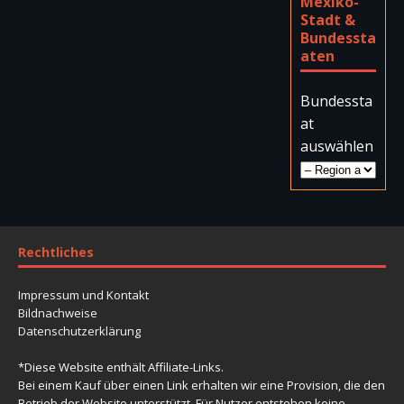
Mexiko-
Stadt &
Bundessta
aten
Bundessta
at
auswählen
Rechtliches
Impressum und Kontakt
Bildnachweise
Datenschutzerklärung
*Diese Website enthält Affiliate-Links.
Bei einem Kauf über einen Link erhalten wir eine Provision, die den
Betrieb der Website unterstützt. Für Nutzer entstehen keine