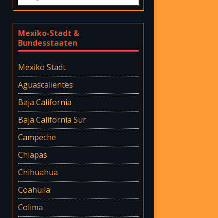
Mexiko-Stadt &
Bundesstaaten
Mexiko Stadt
Aguascalientes
Baja California
Baja California Sur
Campeche
Chiapas
Chihuahua
Coahuila
Colima