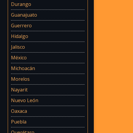
Durango
Guanajuato
Guerrero
Hidalgo
Jalisco
México
Michoacán
Morelos
Nayarit
Nuevo León
Oaxaca
Puebla
Querétaro