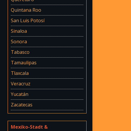
Quintana Roo
San Luis Potosí
Sinaloa
Sonora
Tabasco
Tamaulipas
Tlaxcala
Veracruz
Yucatán
Zacatecas
Mexiko-Stadt &