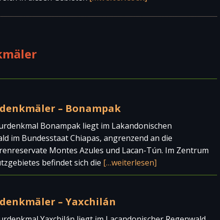
kmäler
denkmäler – Bonampak
urdenkmal Bonampak liegt im Lakandonischen
ld im Bundesstaat Chiapas, angrenzend an die
renreservate Montes Azules und Lacan-Tún. Im Zentrum
tzgebietes befindet sich die
[…weiterlesen]
denkmäler – Yaxchilán
urdenkmal Yaxchilán liegt im Lacandonischer Regenwald