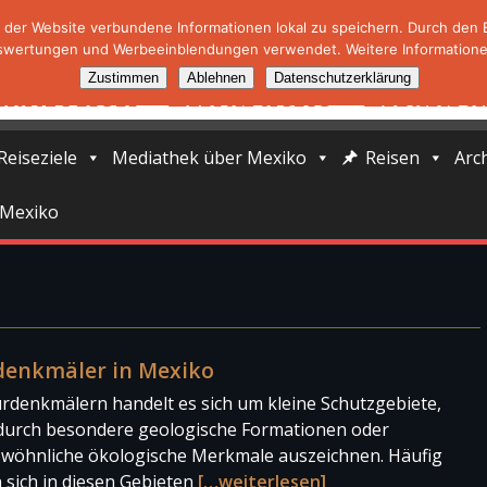
der Website verbundene Informationen lokal zu speichern. Durch den Ei
swertungen und Werbeeinblendungen verwendet. Weitere Informationen
Zustimmen
Ablehnen
Datenschutzerklärung
Reiseziele
Mediathek über Mexiko
Reisen
Arc
 Mexiko
denkmäler in Mexiko
rdenkmälern handelt es sich um kleine Schutzgebiete,
 durch besondere geologische Formationen oder
wöhnliche ökologische Merkmale auszeichnen. Häufig
 sich in diesen Gebieten
[…weiterlesen]