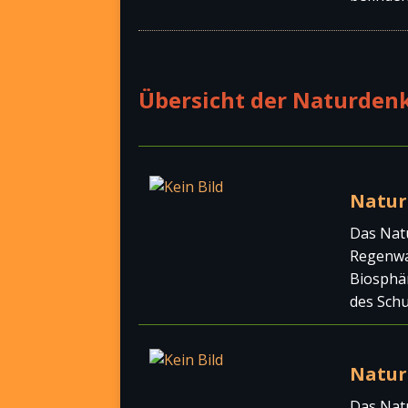
Übersicht der Naturden
Natur
Das Nat
Regenwa
Biosphä
des Schu
Natur
Das Nat