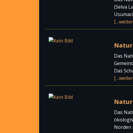
(Selva L
Usumacin
[…weiter
Natur
Das Natu
Gemeinde
Das Schu
[…weiter
Natur
Das Natu
ökologis
Norden M