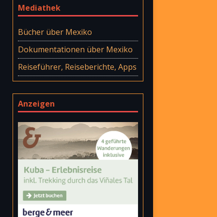
Mediathek
Bücher über Mexiko
Dokumentationen über Mexiko
Reiseführer, Reiseberichte, Apps
Anzeigen