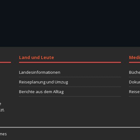
Land und Leute
Medi
Landesinformationen
Büche
Reiseplanung und Umzug
Dokum
Berichte aus dem Alltag
Reise
e
zt.
mes