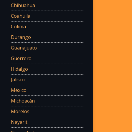
Chihuahua
Coahuila
Colima
Durango
Guanajuato
Guerrero
Hidalgo
Jalisco
México
Michoacán
Morelos
Nayarit