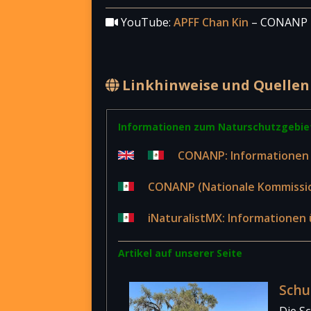
YouTube:
APFF Chan Kin
– CONANP –
Linkhinweise und Quellen
Informationen zum Naturschutzgebie
CONANP: Informationen 
CONANP (Nationale Kommissio
iNaturalistMX: Informationen 
Artikel auf unserer Seite
Schu
Die Sc