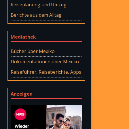
Reiseplanung und Umzug
Berichte aus dem Alltag
Mediathek
Bücher über Mexiko
Dokumentationen über Mexiko
Reiseführer, Reiseberichte, Apps
Anzeigen