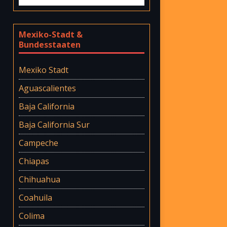
Mexiko-Stadt &
Bundesstaaten
Mexiko Stadt
Aguascalientes
Baja California
Baja California Sur
Campeche
Chiapas
Chihuahua
Coahuila
Colima