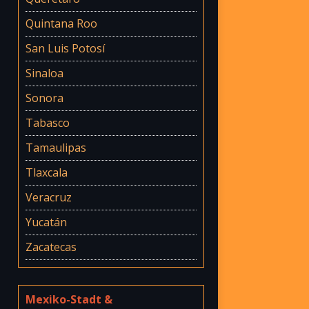
Quintana Roo
San Luis Potosí
Sinaloa
Sonora
Tabasco
Tamaulipas
Tlaxcala
Veracruz
Yucatán
Zacatecas
Mexiko-Stadt &