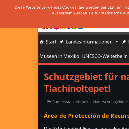
Diese Website verwendet Cookies. Sie werden genutzt, um mit 
Ausserdem werden sie für statistische Au
Start
Landesinformationen
Museen in Mexiko
UNESCO-Welterbe in
Schutzgebiet für n
Tlachinoltepetl
Bundesstaat Veracruz
,
Naturschutzgebiete
Área de Protección de Recur
Das Schutzgebiet liegt im zentralen Be