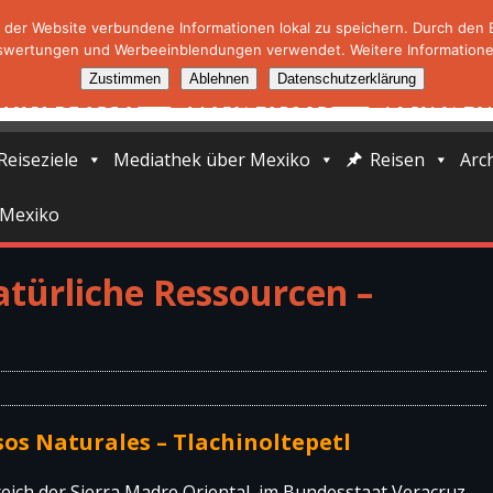
der Website verbundene Informationen lokal zu speichern. Durch den Ei
swertungen und Werbeeinblendungen verwendet. Weitere Informationen
Zustimmen
Ablehnen
Datenschutzerklärung
Reiseziele
Mediathek über Mexiko
Reisen
Arc
 Mexiko
atürliche Ressourcen –
sos Naturales – Tlachinoltepetl
reich der Sierra Madre Oriental, im Bundesstaat Veracruz.