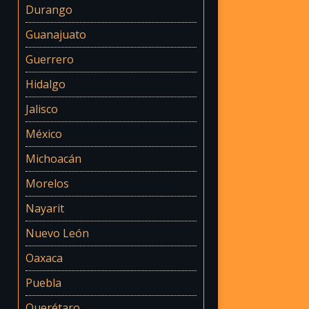
Durango
Guanajuato
Guerrero
Hidalgo
Jalisco
México
Michoacán
Morelos
Nayarit
Nuevo León
Oaxaca
Puebla
Querétaro