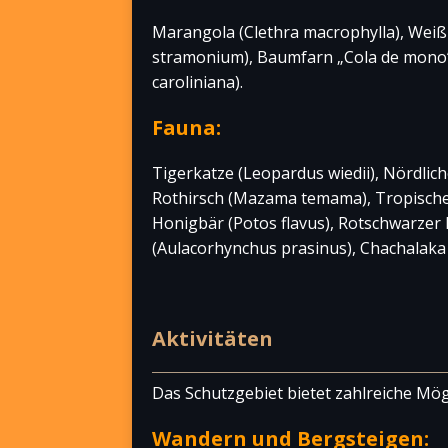
Marangola (Clethra macrophylla), Weiß
stramonium), Baumfarn „Cola de mono“ 
caroliniana).
Fauna:
Tigerkatze (Leopardus wiedii), Nördli
Rothirsch (Mazama temama), Tropische
Honigbär (Potos flavus), Rotschwarzer
(Aulacorhynchus prasinus), Chachalaka (
Aktivitäten
Das Schutzgebiet bietet zahlreiche Mögl
Wandern und Bergsteigen: