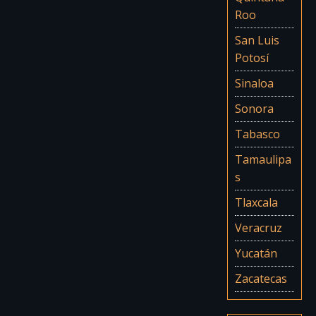
San Luis
Potosí
Sinaloa
Sonora
Tabasco
Tamaulipa
s
Tlaxcala
Veracruz
Yucatán
Zacatecas
Mexiko-
Stadt &