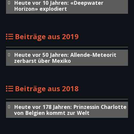
Heute vor 10 Jahren: «Deepwater
Horizon» explodiert
Beiträge aus 2019
Heute vor 50 Jahren: Allende-Meteorit
zerbarst über Mexiko
Beiträge aus 2018
Heute vor 178 Jahren: Prinzessin Charlotte
von Belgien kommt zur Welt