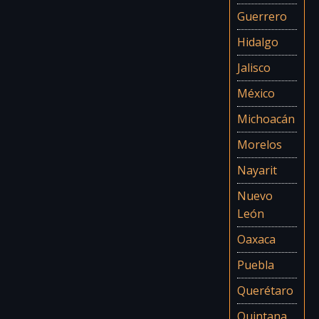
Hidalgo
Jalisco
México
Michoacán
Morelos
Nayarit
Nuevo
León
Oaxaca
Puebla
Querétaro
Quintana
Roo