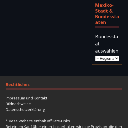
Bundessta
aten
Bundessta
at
auswählen
Rechtliches
Impressum und Kontakt
Bildnachweise
Datenschutzerklärung
*Diese Website enthält Affiliate-Links.
Bei einem Kauf über einen Link erhalten wir eine Provision, die den
Betrieb der Website unterstützt. Für Nutzer entstehen keine
Mehrkosten.