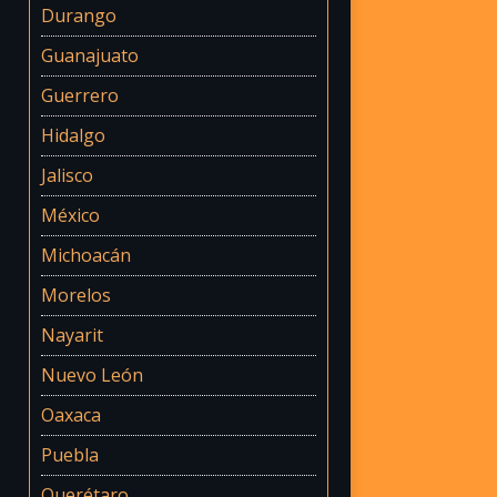
Durango
Guanajuato
Guerrero
Hidalgo
Jalisco
México
Michoacán
Morelos
Nayarit
Nuevo León
Oaxaca
Puebla
Querétaro