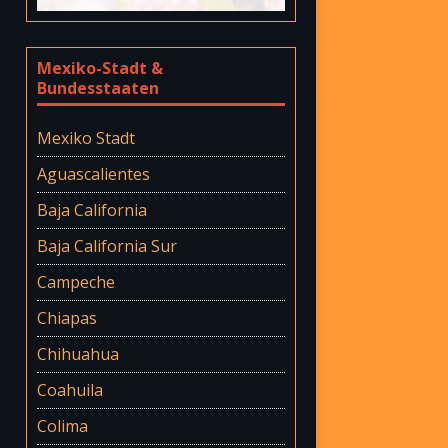
Mexiko-Stadt &
Bundesstaaten
Mexiko Stadt
Aguascalientes
Baja California
Baja California Sur
Campeche
Chiapas
Chihuahua
Coahuila
Colima