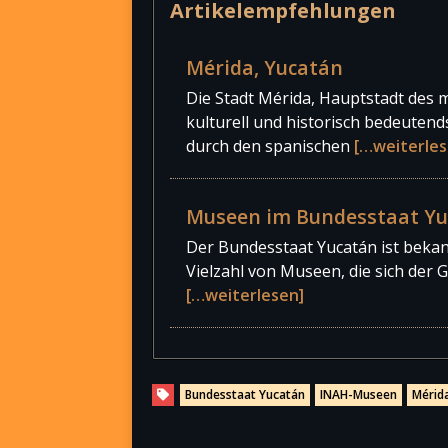
Artikelempfehlungen
Mérida, Yucatán
Die Stadt Mérida, Hauptstadt des 
kulturell und historisch bedeutend
durch den spanischen
[…weiterles
Museen im Bundesstaat Y
Der Bundesstaat Yucatán ist bekann
Vielzahl von Museen, die sich der 
[…weiterlesen]
Bundesstaat Yucatán
INAH-Museen
Mérid