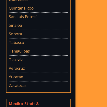
Quintana Roo
San Luis Potosí
Sinaloa
Sonora
Tabasco
Tamaulipas
Tlaxcala
Veracruz
Yucatán
Zacatecas
Mexiko-Stadt &