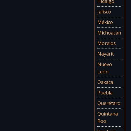
Hidalgo
Jalisco
México
Michoacán
Morelos
Nayarit
Nuevo
León
Oaxaca
Puebla
Querétaro
Quintana
Roo