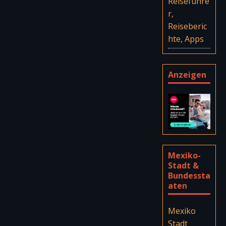
Reiseführe
r,
Reiseberic
hte, Apps
Anzeigen
Mexiko-
Stadt &
Bundessta
aten
Mexiko
Stadt