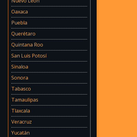
Nuevo León
Oaxaca
Puebla
Querétaro
Quintana Roo
San Luis Potosí
Sinaloa
Sonora
Tabasco
Tamaulipas
Tlaxcala
Veracruz
Yucatán