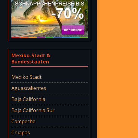
Mexiko-Stadt &
Bundesstaaten
Mexiko Stadt
Aguascalientes
Baja California
Baja California Sur
Campeche
Chiapas