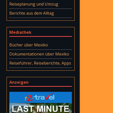
Reiseplanung und Umzug
Berichte aus dem Alltag
Mediathek
Bücher über Mexiko
Dokumentationen über Mexiko
Reiseführer, Reiseberichte, Apps
Anzeigen