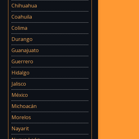
Chihuahua
Coahuila
Colima
Durango
Guanajuato
Guerrero
Hidalgo
Jalisco
México
Michoacán
Morelos
Nayarit