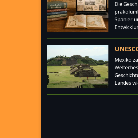
Die Geschi
präkolumb
Spanier u
Entwicklu
UNESCO
Mexiko zä
Welterbest
Geschicht
Landes wi